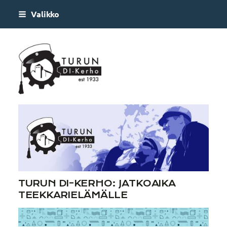
Siirry
Valikko
sivun
sisältöön
Turun DI-kerho
TURUN DI-KERHO: JATKOAIKA
TEEKKARIELÄMÄLLE