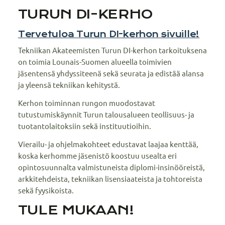
TURUN DI-KERHO
Tervetuloa Turun DI-kerhon sivuille!
Tekniikan Akateemisten Turun DI-kerhon tarkoituksena
on toimia Lounais-Suomen alueella toimivien
jäsentensä yhdyssiteenä sekä seurata ja edistää alansa
ja yleensä tekniikan kehitystä.
Kerhon toiminnan rungon muodostavat
tutustumiskäynnit Turun talousalueen teollisuus- ja
tuotantolaitoksiin sekä instituutioihin.
Vierailu- ja ohjelmakohteet edustavat laajaa kenttää,
koska kerhomme jäsenistö koostuu usealta eri
opintosuunnalta valmistuneista diplomi-insinööreistä,
arkkitehdeista, tekniikan lisensiaateista ja tohtoreista
sekä fyysikoista.
TULE MUKAAN!